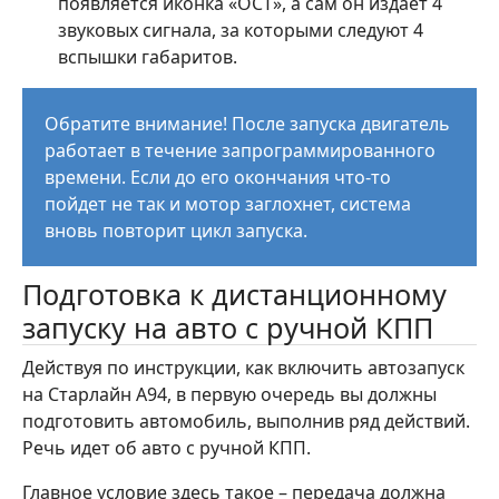
появляется иконка «ОСТ», а сам он издает 4
звуковых сигнала, за которыми следуют 4
вспышки габаритов.
Обратите внимание! После запуска двигатель
работает в течение запрограммированного
времени. Если до его окончания что-то
пойдет не так и мотор заглохнет, система
вновь повторит цикл запуска.
Подготовка к дистанционному
запуску на авто с ручной КПП
Действуя по инструкции, как включить автозапуск
на Старлайн А94, в первую очередь вы должны
подготовить автомобиль, выполнив ряд действий.
Речь идет об авто с ручной КПП.
Главное условие здесь такое – передача должна