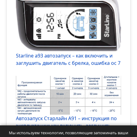
Брелок Старлайн а93 – как настроить
время, часы, открыть багажник –
инструкция по эксплуатации, настройка
Starline a93 автозапуск – как включить и
заглушить двигатель с брелка, ошибка ос 7
Мы используем технологии, позволяющие запоминать ваши