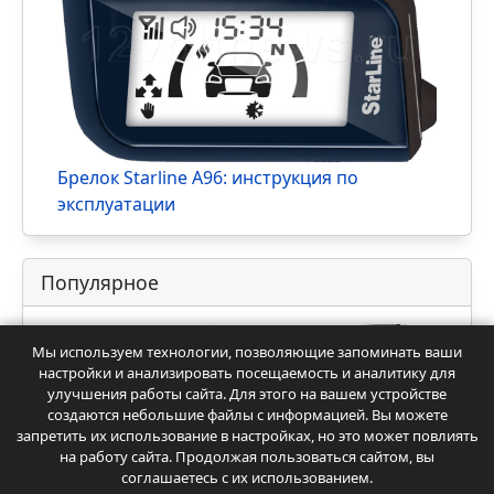
StarLine M18 и M18 Pro: инструкция по
работе GPS маяка
Мы используем технологии, позволяющие запоминать ваши
настройки и анализировать посещаемость и аналитику для
улучшения работы сайта. Для этого на вашем устройстве
Брелок Starline A96: инструкция по
создаются небольшие файлы с информацией. Вы можете
эксплуатации
запретить их использование в настройках, но это может повлиять
на работу сайта. Продолжая пользоваться сайтом, вы
соглашаетесь с их использованием.