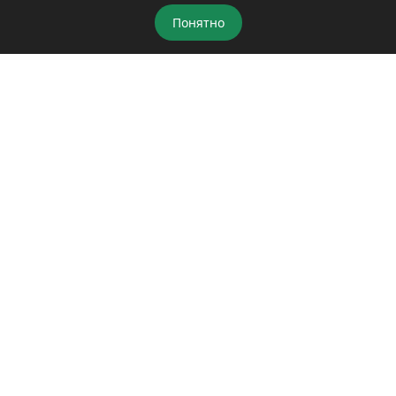
Популярное
Понятно
Брелок Старлайн а93 – как настроить
время, часы, открыть багажник –
инструкция по эксплуатации, настройка