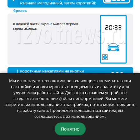
Мы используем технологии, позволяющие запоминать ваши
настройки и анализировать посещаемость и аналитику для
улучшения работы сайта. Для этого на вашем устройстве
Теперь нажмите коротко кнопку 1. Последует один
создаются небольшие файлы с информацией. Вы можете
световой сигнал автомобиля, брелок издаст
запретить их использование в настройках, но это может повлиять
на работу сайта. Продолжая пользоваться сайтом, вы
мелодичный сигнал и в течение пяти секунд на его
соглашаетесь с их использованием.
экране будет отображаться текущая температура,
при которой произойдёт автозапуск.
Понятно