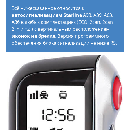
Всё нижесказанное относится к
автосигнализациям Starline
A93, A39, A63,
A36 в любых комплектациях (ECO, 2can, 2can
2lin и т.д.) с вертикальным расположением
иконок на брелке
. Версия программного
обеспечения блока сигнализации не ниже R5.