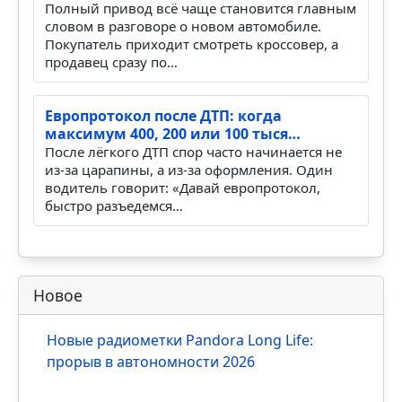
Подержанные пикапы покупают всё
чаще: кому открытый кузов по…
Пикап легко купить глазами. Высокий кузов,
крупные колёса, полный привод, отдельная
грузовая платформа. На фоне обычных
кроссоверов он выгля…
Уже 43% новых автомобилей за полгода
проданы с полным привод…
Полный привод всё чаще становится главным