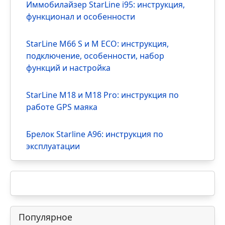
словом в разговоре о новом автомобиле.
Покупатель приходит смотреть кроссовер, а
продавец сразу по…
Европротокол после ДТП: когда
максимум 400, 200 или 100 тыся…
После лёгкого ДТП спор часто начинается не
из-за царапины, а из-за оформления. Один
водитель говорит: «Давай европротокол,
быстро разъедемся…
Новое
Новые радиометки Pandora Long Life:
прорыв в автономности 2026
Иммобилайзер StarLine i95: инструкция,