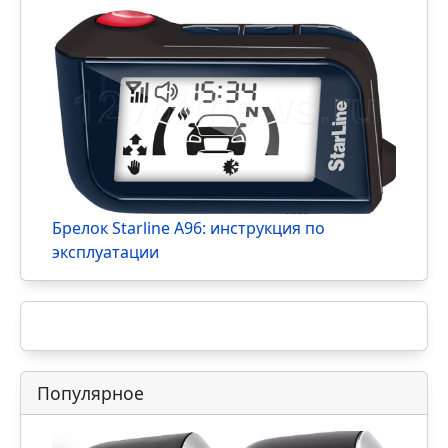
StarLine M66 S и M ECO: инструкция,
подключение, особенности, набор
функций и настройка
StarLine M18 и M18 Pro: инструкция по
работе GPS маяка