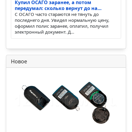
После дождя поднял коврик багажника
– в нише запаски вода: г…
После дождя открываю багажник, поднимаю
коврик пола, а в нише запасного колеса уже
стоит вода. Первая мысль обычно бытовая:
где-то пролилось…
Купил ОСАГО заранее, а потом
передумал: сколько вернут до на…