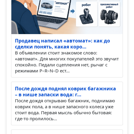
Аккумулятор редко умирает красиво и
понятно. Чаще всё начинается мутно. Вчера
машина завелась нормально, сегодня стартер
крутит вяло. Постав…
Продавец написал «автомат»: как до
сделки понять, какая коро…
В объявлении стоит знакомое слово:
«автомат». Для многих покупателей это звучит
спокойно. Педали сцепления нет, рычаг с
режимами P–R–N–D ест…