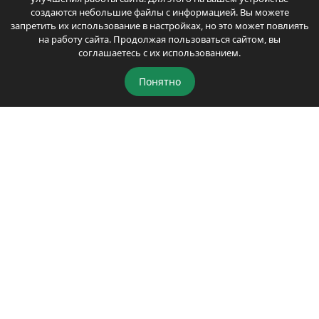
создаются небольшие файлы с информацией. Вы можете
запретить их использование в настройках, но это может повлиять
на работу сайта. Продолжая пользоваться сайтом, вы
соглашаетесь с их использованием.
Starline a93 автозапуск – как включить и
Понятно
заглушить двигатель с брелка, ошибка ос 7
Автозапуск Старлайн А91 – инструкция по
эксплуатации: как включить, заглушить